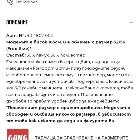
0892257459
ОПИСАНИЕ
Арт. № :
4014807-002
Моделът е висок 165см. и е облечен с размер 52/56
(Free Size)*
Състав:
50% памук, 50% полиестер
Елегантно макси палто в черен цвят, създадено за
максимален комфорт и стил през преходните сезони.
Изработено от смес от памук и полиестер, моделът е
едновременно лек и устойчив. Подчертано с класическа
яка, 7/8 ръкави с маншети и закопчаване с копчета, това
палто придава изтънчен силует. Практичните
джобове го правят удобен избор за ежедневието.
*Посоченият размер е ориентировъчен. Моделът е
свободен и обхваща няколко размера, в зависимост
от това как искате да седи на фигурата ви.