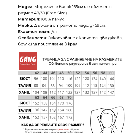
Модел:
Моделът е висок 165см и е облечен с
размер 48/50 (Free Size)
Материя
: 100% памук
Мерки:
Дължина от рамото надолу- 59см.
Еластичност:
Да
Особености:
Закопчаване с копчета, два джоба,
връзки за пристягане в края