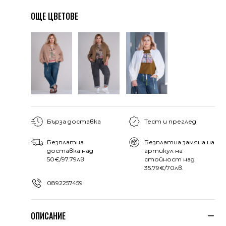
ОЩЕ ЦВЕТОВЕ
Бърза доставка
Тест и преглед
Безплатна
Безплатна замяна на
доставка над
артикул на
50€/97.79лв
стойност над
35.79€/70лв.
0892257459
ОПИСАНИЕ