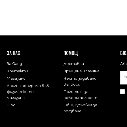
ЗА НАС
ПОМОЩ
БЮ
За Gang
Доставка
Або
Контакти
Връщане и замяна
Магазини
Често задавани
въпроси
Лоялна програма във
физическите
Политика за
магазини
поверителност
Blog
Общи условия за
ползване