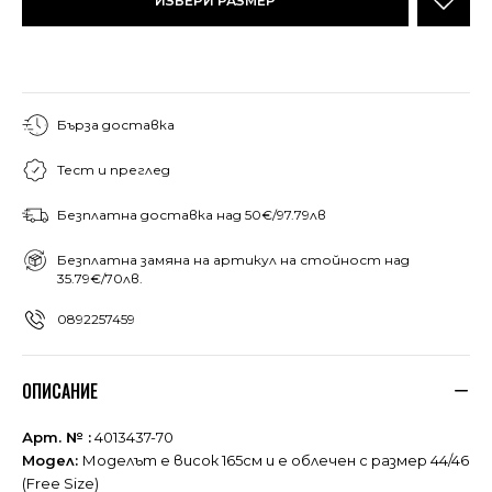
ИЗБЕРИ РАЗМЕР
Бърза доставка
Тест и преглед
Безплатна доставка над 50€/97.79лв
Безплатна замяна на артикул на стойност над
35.79€/70лв.
0892257459
ОПИСАНИЕ
Арт. № :
4013437-70
Модел:
Моделът е висок 165см и е облечен с размер 44/46
(Free Size)