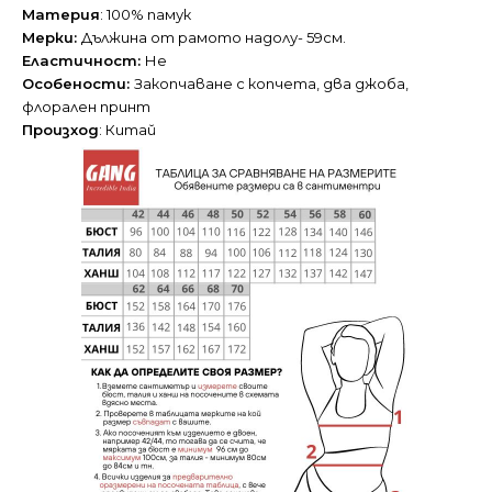
Материя
: 100% памук
Мерки:
Дължина от рамото надолу- 59см.
Еластичност:
Не
Особености:
Закопчаване с копчета, два джоба,
флорален принт
Произход
: Китай