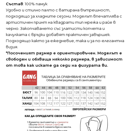
Състав
: 100% памук
Удобно и стилно палто с ватирана вътрешност,
подходящо за хладните сезони. Моделът впечатлява с
артистичен принт на квадрати тип мрежа и райе в
черно. Закопчаването със златисти копчета и
качулката с връзки добавят практичен завършек.
Подходящо както за ежедневие, така и за по-елегантна
визия.
*Посоченият размер е ориентировъчен. Моделът е
свободен и обхваща няколко размера, в зависимост
от това как искате да седи на фигурата ви.