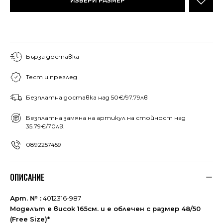
ИЗБЕРИ РАЗМЕР
Бърза доставка
Тест и преглед
Безплатна доставка над 50€/97.79лв
Безплатна замяна на артикул на стойност над
35.79€/70лв.
0892257459
ОПИСАНИЕ
Арт. № :
4012316-987
Моделът е висок 165см. и е облечен с размер 48/50
(Free Size)*