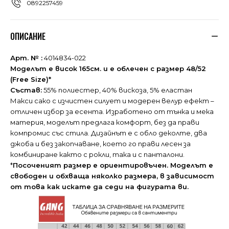
0892257459
ОПИСАНИЕ
Арт. № :
4014834-022
Моделът е висок 165см. и е облечен с размер 48/52
(Free Size)*
Състав:
55% полиестер, 40% вискоза, 5% еластан
Макси сако с изчистен силует и модерен велур ефект –
отличен избор за есента. Изработено от тънка и мека
материя, моделът предлага комфорт, без да прави
компромис със стила. Дизайнът е с обло деколте, два
джоба и без закопчаване, което го прави лесен за
комбиниране както с рокли, така и с панталони.
*
Посоченият размер е ориентировъчен. Моделът е
свободен и обхваща няколко размера, в зависимост
от това как искате да седи на фигурата ви.