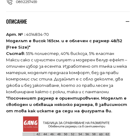
0892257459
ОПИСАНИЕ
Арт. № :
4014834-70
Моделът е висок 165см. и е облечен с размер 48/52
(Free Size)*
Състав:
55% полиестер, 40% вискоза, 5% еластан
Макси сако с изчистен силует и модерен велур ефект –
отличен избор за есента. Изработено от тънка и мека
материя, моделът предлага комфорт, без да прави
компромис със стила. Дизайнът е с обло деколте, два
джоба и без закопчаване, което го прави лесен за
комбиниране както с рокли, така и с панталони.
*
Посоченият размер е ориентировъчен. Моделът е
свободен и обхваща няколко размера, в зависимост
от това как искате да седи на фигурата ви.