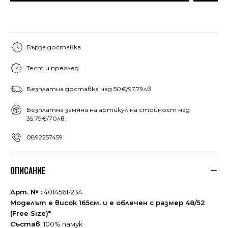
Бърза доставка
Тест и преглед
Безплатна доставка над 50€/97.79лв
Безплатна замяна на артикул на стойност над
35.79€/70лв.
0892257459
ОПИСАНИЕ
Арт. № :
4014561-234
Моделът е висок 165см. и е облечен с размер 48/52
(Free Size)*
Състав
: 100% памук