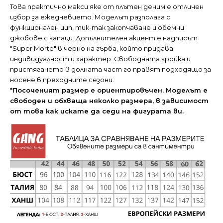
Това практично макси яке от плътен деним е отличен
избор за ежедневието. Моделът разполага с
функционален цип, тик-так закопчаване и обемни
джобове с капаци. Допълнителен акцент е надписът
"Super Morte" в черно на гърба, който придава
индивидуалност и характер. Свободната кройка и
пристягането в долната част го правят подходящо за
носене в преходните сезони.
*Посоченият размер е ориентировъчен. Моделът е
свободен и обхваща няколко размера, в зависимост
от това как искате да седи на фигурата ви.