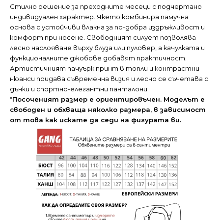
Стилно решение за преходните месеци с подчертано
индивидуален характер. Якето комбинира памучна
основа с устойчиви влакна за по-добра издръжливост и
комфорт при носене. Свободният силует позволява
лесно наслояване върху блуза или пуловер, а качулката и
функционалните джобове добавят практичност.
Артистичният пачуърк принт в топли и контрастни
нюанси придава съвременна визия и лесно се съчетава с
дънки и спортно-елегантни панталони.
*Посоченият размер е ориентировъчен. Моделът е
свободен и обхваща няколко размера, в зависимост
от това как искате да седи на фигурата ви.