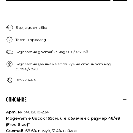
Бърза доставка
Тест и преглед
Безплатна доставка над 50€/97.79лв
Безплатна замяна на артикул на стойност над
35.79€/70лв.
0892257459
ОПИСАНИЕ
Арт. № :
4015010-234
Моделът е висок 165см. и е облечен с размер 46/48
(Free Size)*
Състав:
68.6% памук, 31.4% найлон