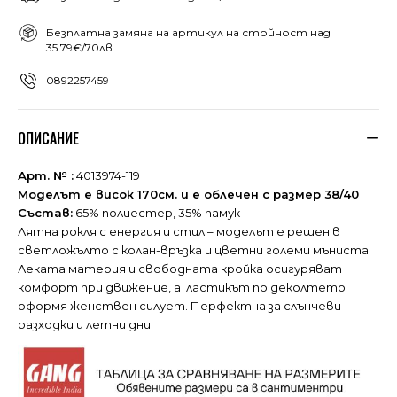
Безплатна замяна на артикул на стойност над
35.79€/70лв.
0892257459
ОПИСАНИЕ
Арт. № :
4013974-119
Моделът е висок 170см. и е облечен с размер 38/40
Състав:
65% полиестер, 35% памук
Лятна рокля с енергия и стил – моделът е решен в
светложълто с колан-връзка и цветни големи мъниста.
Леката материя и свободната кройка осигуряват
комфорт при движение, а ластикът по деколтето
оформя женствен силует. Перфектна за слънчеви
разходки и летни дни.