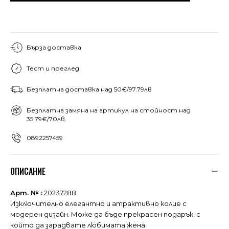
Бърза доставка
Тест и преглед
Безплатна доставка над 50€/97.79лв
Безплатна замяна на артикул на стойност над
35.79€/70лв.
0892257459
ОПИСАНИЕ
Арт. № :
20237288
Изключително елегантно и атрактивно колие с
модерен дизайн. Може да бъде прекрасен подарък, с
който да зарадвате любимата жена.