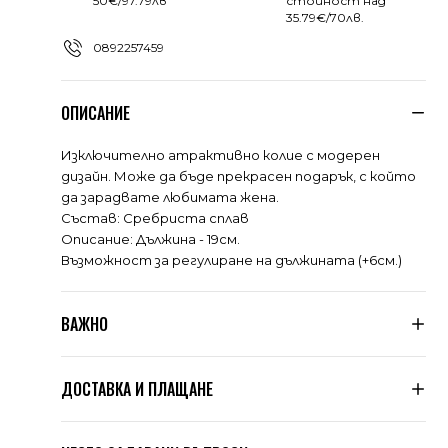
50€/97.79лв
стойност над
35.79€/70лв.
0892257459
ОПИСАНИЕ
Изключително атрактивно колие с модерен
дизайн. Може да бъде прекрасен подарък, с който
да зарадвате любимата жена.
Състав: Сребриста сплав
Описание: Дължина - 19см.
Възможност за регулиране на дължината (+6см.)
ВАЖНО
Тъй като не сме производители, а вносители, ние
ДОСТАВКА И ПЛАЩАНЕ
подлагаме всяка дреха, която пристига при нас, на
няколко щателни проверки за качество. Дрехите
се оразмеряват допълнително по таблицата,
Знаем, че цената на доставката в много магазини