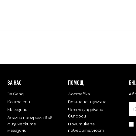
ЗА НАС
ПОМОЩ
БЮ
За Gang
Доставка
Або
Контакти
Връщане и замяна
Магазини
Често задавани
въпроси
Лоялна програма във
физическите
Политика за
магазини
поверителност