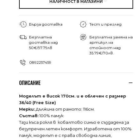
НАЛИЧНОСТ В МАГАЗИНИ
Бърза доставка
Тест и преглед
Безплатна
Безплатна замяна на
доставка над
артикул на
50€/97.79лв
стойност над
35.79€/70лв.
0892257459
ОПИСАНИЕ
Моделът е висок 170см. и е облечен с размер
36/40 (Free Size)
Мерки:
Дължина от рамото: 116см.
Състав:
100% памук
Тази къса рокля в кобалтово синьо е създадена за
безупречен летен комфорт. Изработена от 100%
памук, моделът е с права свободна линия,