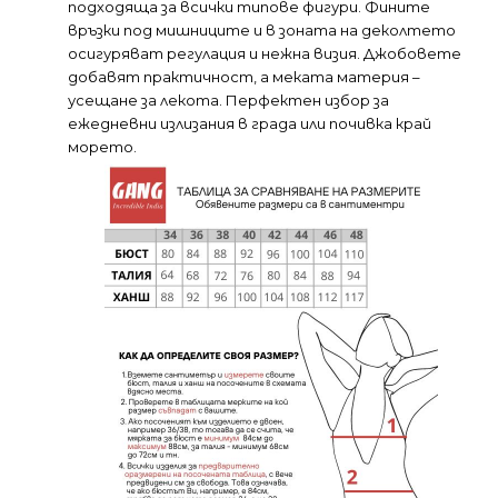
подходяща за всички типове фигури. Фините
връзки под мишниците и в зоната на деколтето
осигуряват регулация и нежна визия. Джобовете
добавят практичност, а меката материя –
усещане за лекота. Перфектен избор за
ежедневни излизания в града или почивка край
морето.