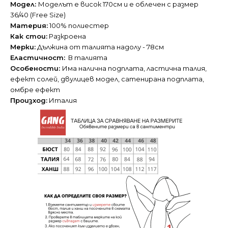
Модел:
Моделът е висок 170см и е облечен с размер
36/40 (Free Size)
Материя:
100% полиестер
Как стои:
Разкроена
Мерки:
Дължина от талията надолу - 78см
Еластичност:
В талията
Особености:
Има налична подплата, ластична талия,
ефект солей, двулицев модел, сатенирана подплата,
омбре ефект
Произход:
Италия