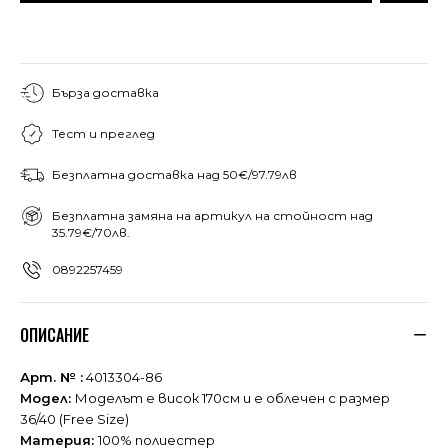
Бърза доставка
Тест и преглед
Безплатна доставка над 50€/97.79лв
Безплатна замяна на артикул на стойност над
35.79€/70лв.
0892257459
ОПИСАНИЕ
Арт. № :
4013304-86
Модел:
Моделът е висок 170см и е облечен с размер
36/40 (Free Size)
Материя:
100% полиестер