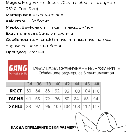
Модел:
Моделът е висок 170см и е облечен с размер
36/40 (Free Size)
Материя:
100% полиестер
Как стои:
Свободно
Мерки:
Дължина от талията надолу -74см.
Еластичност:
Само в талията
Особености:
Ластик в талията, има налична къса
подплата, релефни цветя
Произход
: Италия