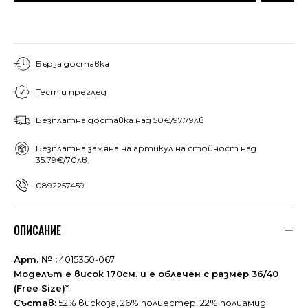
Бърза доставка
Тест и преглед
Безплатна доставка над 50€/97.79лв
Безплатна замяна на артикул на стойност над
35.79€/70лв.
0892257459
ОПИСАНИЕ
Арт. № :
4015350-067
Моделът е висок 170см. и е облечен с размер 36/40
(Free Size)*
Състав:
52% вискоза, 26% полиестер, 22% полиамид