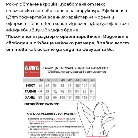
Рокля с вталена кройка, изработена от меко
италианско плетиво с рипсена структура. Ефектният
цвят подчертава есенния характер на модела и
оформят женствена линия. Идеален избор за офиса или
ежедневни визии в хладно време.
*Посоченият размер е ориентировъчен. Моделът е
свободен и обхваща няколко размера, в зависимост
от това как искате да седи на фигурата ви.