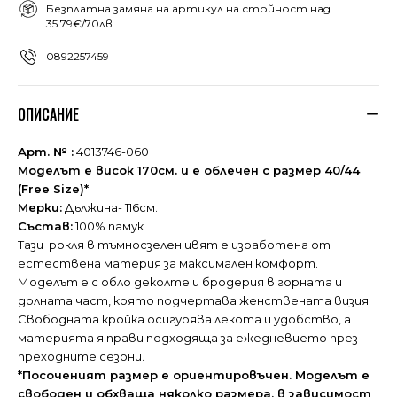
Безплатна замяна на артикул на стойност над
35.79€/70лв.
0892257459
ОПИСАНИЕ
Арт. № :
4013746-060
Моделът е висок 170см. и е облечен с размер 40/44
(Free Size)*
Мерки:
Дължина- 116см.
Състав:
100% памук
Тази рокля в тъмносзелен цвят е изработена от
естественa материя за максимален комфорт.
Моделът е с обло деколте и бродерия в горната и
долната част, която подчертава женствената визия.
Свободната кройка осигурява лекота и удобство, а
материята я прави подходяща за ежедневието през
преходните сезони.
*Посоченият размер е ориентировъчен. Моделът е
свободен и обхваща няколко размера, в зависимост