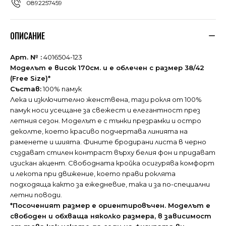
0892257459
ОПИСАНИЕ
Арт. № :
4016504-123
Моделът е висок 170см. и е облечен с размер 38/42
(Free Size)*
Състав:
100% памук
Лека и изключително женствена, тази рокля от 100%
памук носи усещане за свежест и елегантност през
летния сезон. Моделът е с тънки презрамки и остро
деколте, което красиво подчертава линията на
раменете и шията. Фините бродирани листа в черно
създават стилен контраст върху белия фон и придават
изискан акцент. Свободната кройка осигурява комфорт
и лекота при движение, което прави роклята
подходяща както за ежедневие, така и за по-специални
летни поводи.
*Посоченият размер е ориентировъчен. Моделът е
свободен и обхваща няколко размера, в зависимост