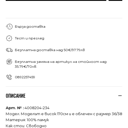
Бърза доставка
Тест и преглед
Безплатна доставка над 50€/97.79лв
Безплатна замяна на артикул на стойност над
35.79€/70лв.
0892257459
ОПИСАНИЕ
Арт. № :
4008204-234
Модел: Моделът е висок 170см и е облечен с размер 36/38
Материя: 100% памук
Как стои: Свободно