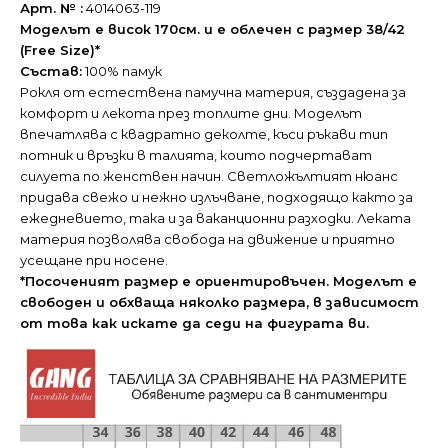
Арт. № :
4014063-119
Моделът е висок 170см. и е облечен с размер 38/42
(Free Size)*
Състав:
100% памук
Рокля от естествена памучна материя, създадена за
комфорт и лекота през топлите дни. Моделът
впечатлява с квадратно деколте, къси ръкави тип
потник и връзки в талията, които подчертават
силуета по женствен начин. Светложълтият нюанс
придава свежо и нежно излъчване, подходящо както за
ежедневието, така и за ваканционни разходки. Леката
материя позволява свобода на движение и приятно
усещане при носене.
*Посоченият размер е ориентировъчен. Моделът е
свободен и обхваща няколко размера, в зависимост
от това как искате да седи на фигурата ви.