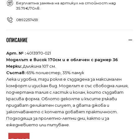
Безплатна замяна на артикул на стойност над
35.79€/70лв.
0892257459
ОПИСАНИЕ
Арт. № :
4013970-021
Моделът е висок 170см и е облечен с размер 36
Мерки:
Дължина 107 см.
Състав:
65% полиестер, 35% памук
Лека и удобна, тази рокля е създадена за максимален
комфорт и изискан вид. Моделът е със свободна линия,
подчертана талия с ластик и колан, които създават
красива форма. Облото деколте и късите ръкави
придават деликатен силует, а двата джоба и
закопчаването с копчета добавят практичност.
Подходяща за пролетно-летни дни, както и за
ежедневието или пътуване.