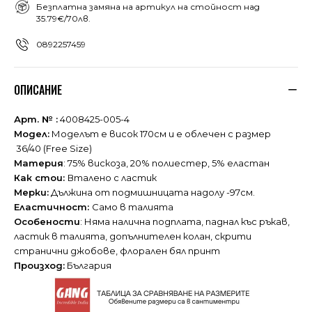
Безплатна замяна на артикул на стойност над
35.79€/70лв.
0892257459
ОПИСАНИЕ
Арт. № :
4008425-005-4
Модел:
Моделът е висок 170см и е облечен с размер
36/40 (Free Size)
Материя
: 75% вискоза, 20% полиестер, 5% еластан
Как стои:
Вталено с ластик
Мерки:
Дължина от подмишницата надолу -97см.
Еластичност:
Само в талията
Особености
: Няма налична подплата, паднал къс ръкав,
ластик в талията, допълнителен колан, скрити
странични джобове, флорален бял принт
Произход:
България