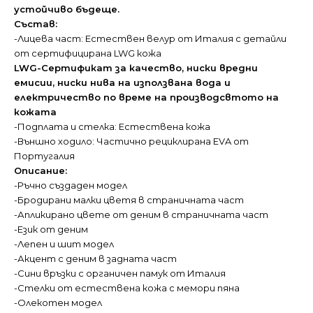
устойчиво бъдеще.
Състав:
-Лицева част: Естествен велур от Италия с детайли
от сертифицирана LWG кожа
LWG-Сертификат за качество, ниски вредни
емисии, ниски нива на използвана вода и
електричество по време на производсвтото на
кожата
-Подплата и стелка: Естествена кожа
-Външно ходило: Частично рециклирана EVA от
Португалия
Описание:
-Ръчно създаден модел
-Бродирани малки цветя в страничната част
-Апликирано цвете от деним в страничната част
-Език от деним
-Лепен и шит модел
-Акцент с деним в задната част
-Сини връзки с органичен памук от Италия
-Стелки от естествена кожа с мемори пяна
-Олекотен модел