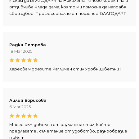
Искам да БЛАГОДАРЯ на Николета. Много коректна и
отзивчива млада дама, която ми помогна да направя
своя избор! Професионално отношение. БЛАГОДАРЯ!
Радка Петрова
18 Mar 2025
Харесвам дрехите!Различен стил Удобни,цветни !
Лилия Борисова
6 Mar 2025
Много съм доволна от различния стил, който
предлагате , съчетание от удобство, разнообразие
и цвят !