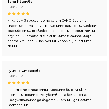
Ваня Иванова
1 Mar 2025
Изказвам възхищението си от GANG-вие сте
спасението за нас закръглените дами,да изглеждаме
красиво,стилно,свежо.Прекрасни материи,точни
размери,цветове 1:1 със снимките в сайта.Бърза
доставка.Реални намаления в промоционалните
акции.
Румяна Стоянова
1 Mar 2025
Винаги сте страхотни! Дрехите ви са уникални,
пъстри и носят самочувствие на всяка жена.
Продължавайте да бъдете цветни и да носите
настроение.