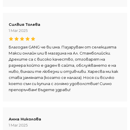
Силвия Толева
1 Mar 2025
Благодая GANG че ви има. Пазарувам от селекцията
Макси онлайн или в магазина на Ал. Стамболийски.
Дрехите са с високо качество, отговарят на
размера който е даден в сайта, обслужването е на
ниво, винаги те любезни и отзивчиви. Харесва ми как
става замяната (когато се налага). Нося си всичко
което съм си купила с голямо удоволствие! Силно
препоръчвам! Бъдете здрави!
Анна Николова
1 Mar 2025