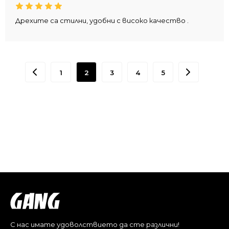
Дрехите са стилни, удобни с високо качество .
1
2
3
4
5
С нас имате удоволствието да сте различни!