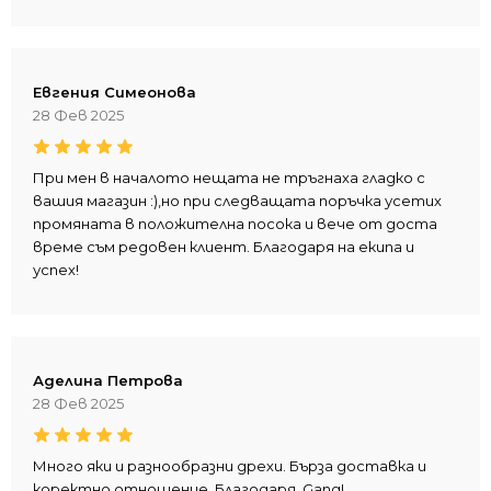
Евгения Симеонова
28 Фев 2025
При мен в началото нещата не тръгнаха гладко с
вашия магазин :),но при следващата поръчка усетих
промяната в положителна посока и вече от доста
време съм редовен клиент. Благодаря на екипа и
успех!
Аделина Петрова
28 Фев 2025
Много яки и разнообразни дрехи. Бърза доставка и
коректно отношение. Благодаря, Gang!