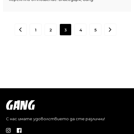
1
2
3
4
5
С нас имате удоволствието да сте различни!