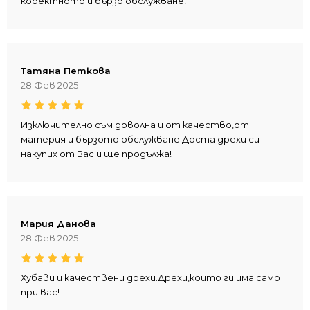
коректното и бързо обслужване!
Татяна Петкова
28 Фев 2025
Изключително съм доволна и от качество,от
материя и бързото обслужване.Доста дрехи си
накупих от Вас и ще продължа!
Мария Данова
28 Фев 2025
Хубави и качествени дрехи.Дрехи,които ги има само
при вас!